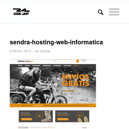
sendra-hosting-web-informatica
/
8 febrero, 2014
por
pacogp