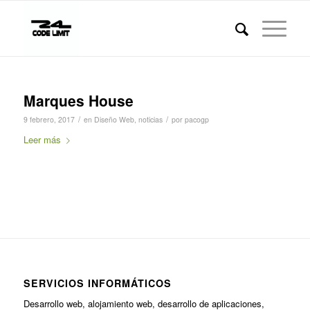
Marques House
/
/
9 febrero, 2017
en
Diseño Web
,
noticias
por
pacogp
Leer más
SERVICIOS INFORMÁTICOS
Desarrollo web, alojamiento web, desarrollo de aplicaciones,