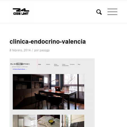
clinica-endocrino-valencia
/
8 febrero, 2014
por
pacogp