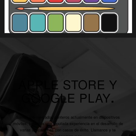
APPLE STORE Y
GOOGLE PLAY
.
Siendo los mercados punteros actualmente en dispositivos
móviles, tenemos una reputada experiencia en el desarrollo de
varias aplicaciones con casos de éxito. Llamanos y te