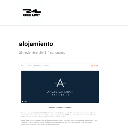
alojamiento
/
29 noviembre, 2016
por
pacogp