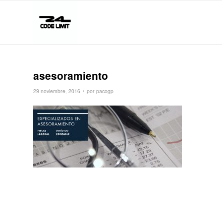
asesoramiento
/
29 noviembre, 2016
por
pacogp