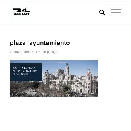
plaza_ayuntamiento
/
29 noviembre, 2016
por
pacogp