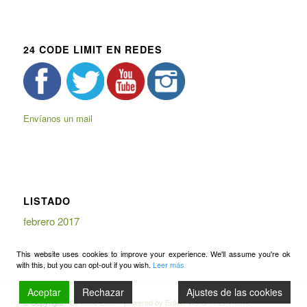
24 CODE LIMIT EN REDES
Envíanos un mail
LISTADO
febrero 2017
This website uses cookies to improve your experience. We'll assume you're ok
with this, but you can opt-out if you wish.
Leer más
Aceptar
Rechazar
Ajustes de las cookies
© Copyright -
24 Code Limit.
-
powered by Enfold WordPress Theme