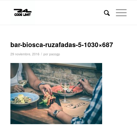
bar-biosca-ruzafadas-5-1030×687
/
29 noviembre, 2016
por
pacogp