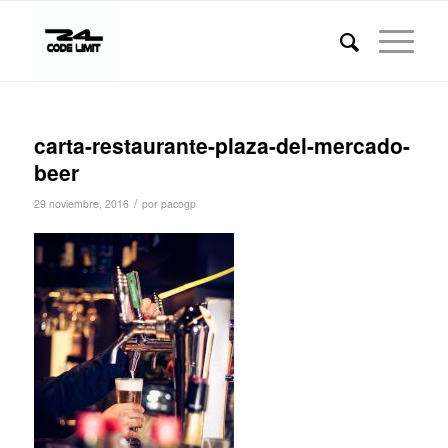
carta-restaurante-plaza-del-mercado-
beer
/
29 noviembre, 2016
por
pacogp