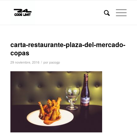
carta-restaurante-plaza-del-mercado-
copas
/
29 noviembre, 2016
por
pacogp