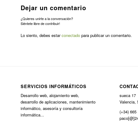
Dejar un comentario
¿Quieres unirte a la conversación?
Siéntete libre de contribuir!
Lo siento, debes estar
conectado
para publicar un comentario.
SERVICIOS INFORMÁTICOS
CONTA
Desarrollo web, alojamiento web,
sueca 17
desarrollo de aplicaciones, mantenimiento
Valencia, 
informático, asesoría y consultoría
(+34) 665 
informática...
paco[@]24